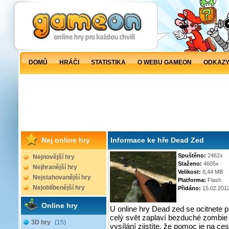
DOMŮ
HRÁČI
STATISTIKA
O WEBU GAMEON
ODKAZ
Nej online hry
Informace ke hře Dead Zed
Spuštěno:
2462x
Nejnovější hry
Staženo:
4605x
Nejhranější hry
Velikost:
8,44 MB
Nejstahovanější hry
Platforma:
Flash
Nejoblíbenější hry
Přidáno:
15.02.201
Online hry
U online hry Dead zed se ocitnete 
celý svět zaplaví bezduché zombie
3D hry
(15)
vysílání zjistíte, že pomoc je na ce