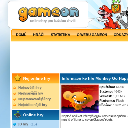
DOMŮ
HRÁČI
STATISTIKA
O WEBU GAMEON
ODKAZ
Nej online hry
Informace ke hře Monkey Go Hap
Spuštěno:
6134x
Nejnovější hry
Staženo:
4643x
Nejhranější hry
Velikost:
1,12 MB
Nejstahovanější hry
Platforma:
Flash
Nejoblíbenější hry
Přidáno:
10.02.201
Online hry
Neplač opičko! Přemýšlej jak rozveselit opičk
musíš přijít na to co opička potřebuje.
3D hry
(15)