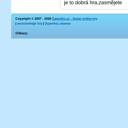
je to dobrá hra,zasmějete
Copyright © 2007 - 2026
GameOn.cz - Super online hry
|
monsterhigh hry
|
Superhry zdarma
Odkazy: