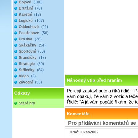
Bojové
(100)
Brutální
(70)
Karetní
(18)
Logické
(107)
Oddechové
(91)
Postřehové
(56)
Pro dva
(28)
Skákačky
(54)
Sportovní
(50)
Srandičky
(17)
Strategie
(89)
Střílečky
(84)
Video
(2)
Náhodný vtip před hraním
Závodní
(56)
Policajt zastaví auto a říká řidiči: 
Odkazy
vám opakuji, že vám z vozidla teče
Řidič: "A já vám popáté říkám, že to
Staré hry
Komentáře
Pro přidávání komentářů se
Hráč: lukas2002