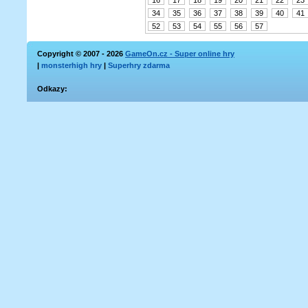
16
17
18
19
20
21
22
23
34
35
36
37
38
39
40
41
52
53
54
55
56
57
Copyright © 2007 - 2026
GameOn.cz - Super online hry
|
monsterhigh hry
|
Superhry zdarma
Odkazy: