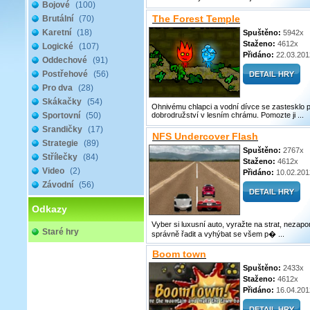
Bojové
(100)
The Forest Temple
Brutální
(70)
Karetní
(18)
Spuštěno:
5942x
Staženo:
4612x
Logické
(107)
Přidáno:
22.03.201
Oddechové
(91)
Postřehové
(56)
Pro dva
(28)
Skákačky
(54)
Ohnivému chlapci a vodní dívce se zastesklo 
Sportovní
(50)
dobrodružství v lesním chrámu. Pomozte ji ...
Srandičky
(17)
NFS Undercover Flash
Strategie
(89)
Spuštěno:
2767x
Střílečky
(84)
Staženo:
4612x
Video
(2)
Přidáno:
10.02.201
Závodní
(56)
Odkazy
Vyber si luxusní auto, vyražte na strat, nezap
Staré hry
správně řadit a vyhýbat se všem p� ...
Boom town
Spuštěno:
2433x
Staženo:
4612x
Přidáno:
16.04.201