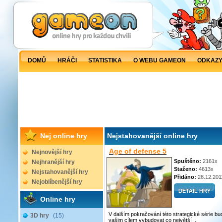
DOMŮ
HRÁČI
STATISTIKA
O WEBU GAMEON
ODKAZ
Nej online hry
Nejstahovanější online hry
Age of defense 5
Nejnovější hry
Spuštěno:
2161x
Nejhranější hry
Staženo:
4613x
Nejstahovanější hry
Přidáno:
28.12.201
Nejoblíbenější hry
Online hry
V dalším pokračování této strategické série bu
3D hry
(15)
vašim cílem vybudovat co největší ...