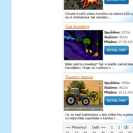
Chcete-li zažít zlatou horečku na vlastní kůži a
na ní zbohatnout, tak nemáte j ...
Cat bowling
Spuštěno:
2370x
Staženo:
4612x
Přidáno:
07.08.201
Máte rádi hru bowling? Tak si pojďte zahrát bow
čarodějnicí. Hraje se o půlnoci v ...
Tractor mania
Spuštěno:
3056x
Staženo:
4612x
Přidáno:
16.12.201
I ty se staň traktoristou u této online hry a pok
co nejrychleji vypořádat s každou t ...
<<< Předchozí
Další >>>
1
2
3