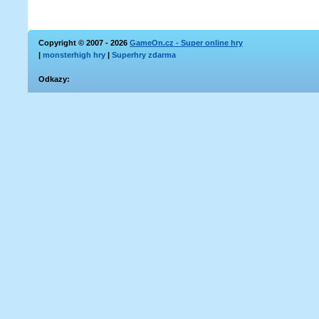
Copyright © 2007 - 2026
GameOn.cz - Super online hry
|
monsterhigh hry
|
Superhry zdarma
Odkazy: