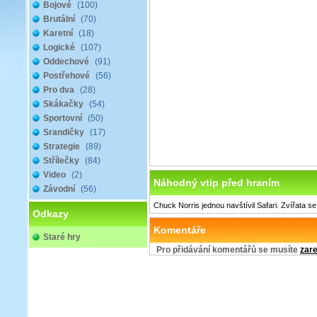
Bojové
(100)
Brutální
(70)
Karetní
(18)
Logické
(107)
Oddechové
(91)
Postřehové
(56)
Pro dva
(28)
Skákačky
(54)
Sportovní
(50)
Srandičky
(17)
Strategie
(89)
Střílečky
(84)
Video
(2)
Náhodný vtip před hraním
Závodní
(56)
Chuck Norris jednou navštívil Safari. Zvířata se 
Odkazy
Komentáře
Staré hry
Pro přidávání komentářů se musíte
zare