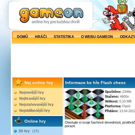
DOMŮ
HRÁČI
STATISTIKA
O WEBU GAMEON
ODKAZ
Nej online hry
Informace ke hře Flash chess
Spuštěno:
2348x
Nejnovější hry
Staženo:
4600x
Nejhranější hry
Velikost:
0,10 MB
Nejstahovanější hry
Platforma:
Flash
Nejoblíbenější hry
Přidáno:
13.04.201
Online hry
Otestujte si svoje šachové dovednosti, protih
porazit.
3D hry
(15)