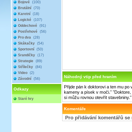
Bojové
(100)
Brutální
(70)
Karetní
(18)
Logické
(107)
Oddechové
(91)
Postřehové
(56)
Pro dva
(28)
Skákačky
(54)
Sportovní
(50)
Srandičky
(17)
Strategie
(89)
Střílečky
(84)
Video
(2)
Náhodný vtip před hraním
Závodní
(56)
Přijde pán k doktorovi a ten mu po 
Odkazy
kameny a písek v moči." "Doktore, j
si můžu rovnou otevřít stavebniny."
Staré hry
Komentáře
Pro přidávání komentářů se