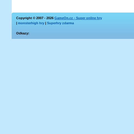
Copyright © 2007 - 2026
GameOn.cz - Super online hry
|
monsterhigh hry
|
Superhry zdarma
Odkazy: