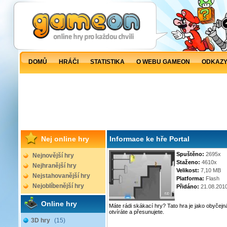
DOMŮ
HRÁČI
STATISTIKA
O WEBU GAMEON
ODKAZ
Nej online hry
Informace ke hře Portal
Spuštěno:
2695x
Nejnovější hry
Staženo:
4610x
Nejhranější hry
Velikost:
7,10 MB
Nejstahovanější hry
Platforma:
Flash
Nejoblíbenější hry
Přidáno:
21.08.201
Online hry
Máte rádi skákací hry? Tato hra je jako obyčejná
otvíráte a přesunujete.
3D hry
(15)