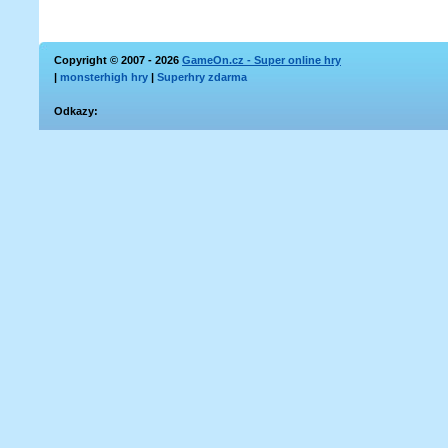
Copyright © 2007 - 2026
GameOn.cz - Super online hry
|
monsterhigh hry
|
Superhry zdarma
Odkazy: