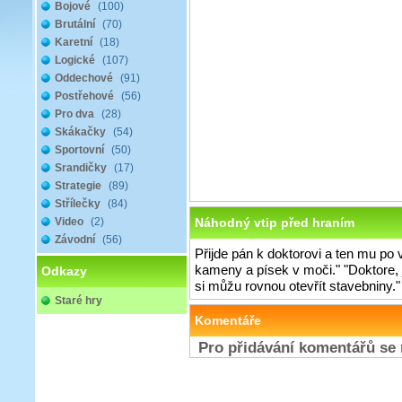
Bojové
(100)
Brutální
(70)
Karetní
(18)
Logické
(107)
Oddechové
(91)
Postřehové
(56)
Pro dva
(28)
Skákačky
(54)
Sportovní
(50)
Srandičky
(17)
Strategie
(89)
Střílečky
(84)
Video
(2)
Náhodný vtip před hraním
Závodní
(56)
Přijde pán k doktorovi a ten mu po 
kameny a písek v moči." "Doktore, j
Odkazy
si můžu rovnou otevřít stavebniny."
Staré hry
Komentáře
Pro přidávání komentářů se