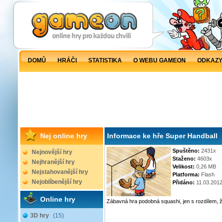
DOMŮ
HRÁČI
STATISTIKA
O WEBU GAMEON
ODKAZ
Nej online hry
Informace ke hře Super Handball
Spuštěno:
2431x
Nejnovější hry
Staženo:
4603x
Nejhranější hry
Velikost:
0,26 MB
Nejstahovanější hry
Platforma:
Flash
Nejoblíbenější hry
Přidáno:
11.03.201
Online hry
Zábavná hra podobná squashi, jen s rozdílem, ž
3D hry
(15)