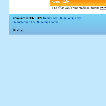
Komentáře
Pro přidávání komentářů se musíte
zare
Copyright © 2007 - 2026
GameOn.cz - Super online hry
|
monsterhigh hry
|
Superhry zdarma
Odkazy: