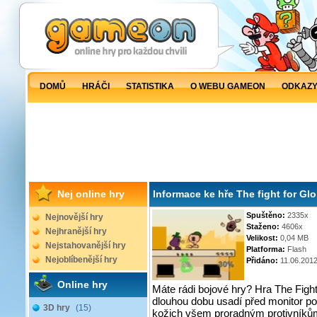
DOMŮ
HRÁČI
STATISTIKA
O WEBU GAMEON
ODKAZ
Nej online hry
Informace ke hře The fight for Glo
Spuštěno:
2335x
Nejnovější hry
Staženo:
4606x
Nejhranější hry
Velikost:
0,04 MB
Nejstahovanější hry
Platforma:
Flash
Nejoblíbenější hry
Přidáno:
11.06.201
Online hry
Máte rádi bojové hry? Hra The Fight 
dlouhou dobu usadí před monitor p
3D hry
(15)
kožich všem proradným protivníkům.