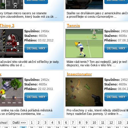
hry Urban micro racers se stanete
Staňte se drsňákem jako z amerického akčn
ným závodníkem, který bude mít za úk ...
a prostřílejte si cestu různorodým ...
Thing 3
Tennis
Spuštěno:
2456x
Spuštěno:
2453
Staženo:
4603x
Staženo:
4606x
Přidáno:
03.02.2012
Přidáno:
07.08.
račování této skvélé akční střílečky je tady.
Máte rádi tenis? Ten asi nejlepší, jaký je teď
ulému dílu se d ...
dispozici, na vás čeká v této hře. ...
x
Insectonator
Spuštěno:
2452x
Spuštěno:
2452
Staženo:
4605x
Staženo:
4609x
Přidáno:
22.02.2011
Přidáno:
06.04.
y online na vás čeká pořádná městská
Pro všechny z vás, které někdy obtěžoval l
a se zrůdnýma zombiema, kte ...
hmyz nadešel čas pomsty. U online h ...
chozí
Další >>>
1
2
3
4
5
6
7
8
9
10
11
12
13