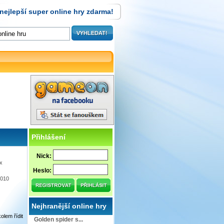
nejlepší super online hry zdarma!
Přihlášení
Nick:
x
Heslo:
2010
Nejhranější online hry
olem řídit
Golden spider s...