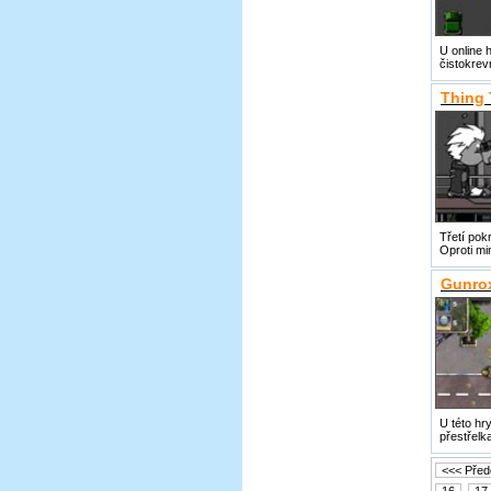
U online 
čistokrev
Thing 
Třetí pok
Oproti min
Gunro
U této hr
přestřelk
<<< Před