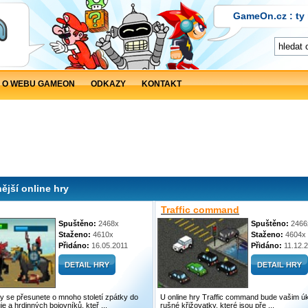
GameOn.cz : ty 
O WEBU GAMEON
ODKAZY
KONTAKT
ější online hry
Traffic command
Spuštěno:
2468x
Spuštěno:
2466
Staženo:
4610x
Staženo:
4604x
Přidáno:
16.05.2011
Přidáno:
11.12.
y se přesunete o mnoho století zpátky do
U online hry Traffic command bude vašim úk
e a hrdinných bojovníků, kteř ...
rušné křižovatky, které jsou pře ...