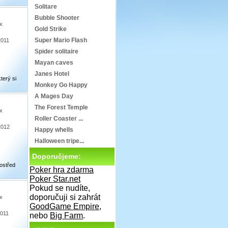
Solitare
Bubble Shooter
x
Gold Strike
Super Mario Flash
2011
Spider solitaire
Mayan caves
Janes Hotel
terý si
Monkey Go Happy
A Mages Day
The Forest Temple
x
Roller Coaster ...
2012
Happy whells
Halloween tripe...
Doporučjeme:
ostřed
Poker hra zdarma
Poker Star.net
Pokud se nudíte,
doporučuji si zahrát
x
GoodGame Empire
,
2011
nebo
Big Farm
.