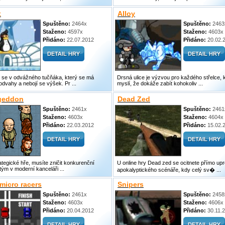
x
Alloy
Spuštěno:
2464x
Spuštěno:
2463
Staženo:
4597x
Staženo:
4603x
Přidáno:
22.07.2012
Přidáno:
20.02.
 se v odvážného tučňáka, který se má
Drsná ulice je výzvou pro každého střelce, k
odvahy a nebojí se výšek. Pr ...
myslí, že dokáže zabít kohokoliv ...
geddon
Dead Zed
Spuštěno:
2461x
Spuštěno:
2461
Staženo:
4603x
Staženo:
4604x
Přidáno:
22.03.2012
Přidáno:
15.02.
rategické hře, musíte zničit konkurenční
U online hry Dead zed se ocitnete přímo upr
tým v moderní kanceláři ...
apokalyptického scénáře, kdy celý sv� ...
micro racers
Snipers
Spuštěno:
2461x
Spuštěno:
2458
Staženo:
4603x
Staženo:
4606x
Přidáno:
20.04.2012
Přidáno:
30.11.