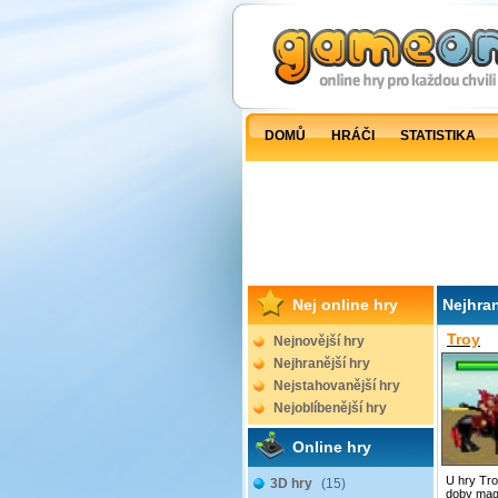
DOMŮ
HRÁČI
STATISTIKA
Nej online hry
Nejhran
Troy
Nejnovější hry
Nejhranější hry
Nejstahovanější hry
Nejoblíbenější hry
Online hry
U hry Tro
3D hry
(15)
doby magi