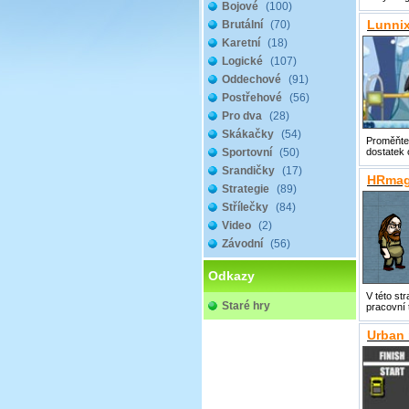
Bojové
(100)
Lunni
Brutální
(70)
Karetní
(18)
Logické
(107)
Oddechové
(91)
Postřehové
(56)
Pro dva
(28)
Skákačky
(54)
Proměňte
Sportovní
(50)
dostatek 
Srandičky
(17)
HRma
Strategie
(89)
Střílečky
(84)
Video
(2)
Závodní
(56)
Odkazy
V této st
Staré hry
pracovní 
Urban 