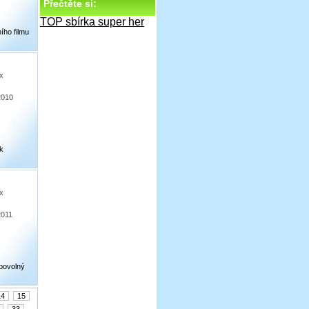
Přečtěte si:
TOP sbírka super her
ího filmu
x
2010
 k
x
2011
ibovolný
14
15