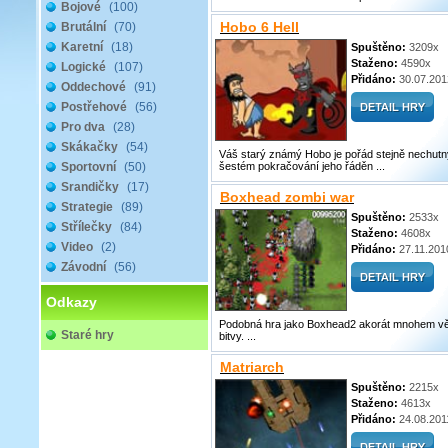
Bojové
(100)
Hobo 6 Hell
Brutální
(70)
Karetní
(18)
Spuštěno:
3209x
Staženo:
4590x
Logické
(107)
Přidáno:
30.07.201
Oddechové
(91)
Postřehové
(56)
Pro dva
(28)
Skákačky
(54)
Váš starý známý Hobo je pořád stejně nechutn
Sportovní
(50)
šestém pokračování jeho řáděn ...
Srandičky
(17)
Boxhead zombi war
Strategie
(89)
Spuštěno:
2533x
Střílečky
(84)
Staženo:
4608x
Video
(2)
Přidáno:
27.11.201
Závodní
(56)
Odkazy
Podobná hra jako Boxhead2 akorát mnohem vě
Staré hry
bitvy. ...
Matriarch
Spuštěno:
2215x
Staženo:
4613x
Přidáno:
24.08.201