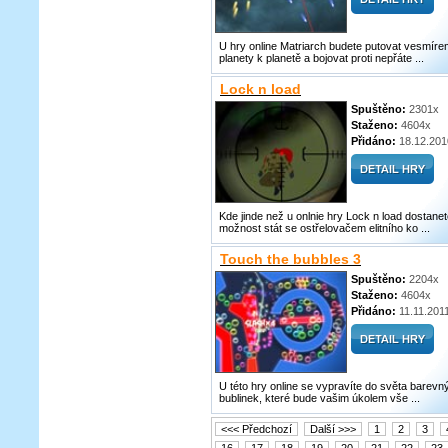
U hry online Matriarch budete putovat vesmíre
planety k planetě a bojovat proti nepřáte ...
Lock n load
Spuštěno:
2301x
Staženo:
4604x
Přidáno:
18.12.201
Kde jinde než u onlnie hry Lock n load dostane
možnost stát se ostřelovačem elitního ko ...
Touch the bubbles 3
Spuštěno:
2204x
Staženo:
4604x
Přidáno:
11.11.201
U této hry online se vypravíte do světa barevn
bublinek, které bude vašim úkolem vše ...
<<< Předchozí
Další >>>
1
2
3