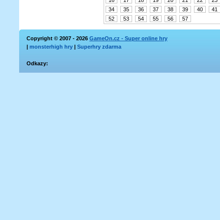
16
17
18
19
20
21
22
23
34
35
36
37
38
39
40
41
52
53
54
55
56
57
Copyright © 2007 - 2026
GameOn.cz - Super online hry
|
monsterhigh hry
|
Superhry zdarma
Odkazy: