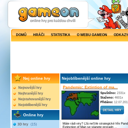
DOMŮ
HRÁČI
STATISTIKA
O WEBU GAMEON
ODKAZ
Nej online hry
Nejoblíbenější online hry
Pandemic: Extintion of ma...
Nejnovější hry
Spuštěno:
2331x
Nejhranější hry
Staženo:
4601x
Nejstahovanější hry
Přidáno:
12.07.201
Nejoblíbenější hry
Online hry
Máte rádi viry? (Já ne!)Ve strategické hře Pan
3D hry
(15)
Extinction of Man se stanete proradn ...