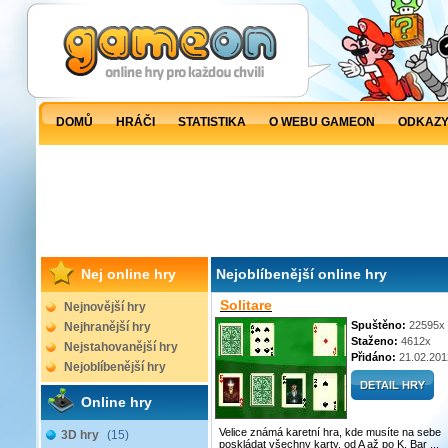
DOMŮ
HRÁČI
STATISTIKA
O WEBU GAMEON
ODKAZ
Nej online hry
Nejoblíbenější online hry
Solitare
Nejnovější hry
Spuštěno:
22595x
Nejhranější hry
Staženo:
4612x
Nejstahovanější hry
Přidáno:
21.02.201
Nejoblíbenější hry
Online hry
Velice známá karetní hra, kde musíte na sebe
3D hry
(15)
poskládat všechny karty. od A až po K. Bar ...