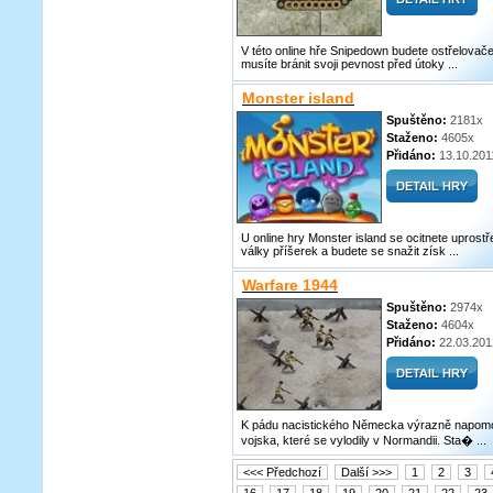
V této online hře Snipedown budete ostřelovač
musíte bránit svoji pevnost před útoky ...
Monster island
Spuštěno:
2181x
Staženo:
4605x
Přidáno:
13.10.201
U online hry Monster island se ocitnete uprostř
války příšerek a budete se snažit získ ...
Warfare 1944
Spuštěno:
2974x
Staženo:
4604x
Přidáno:
22.03.201
K pádu nacistického Německa výrazně napom
vojska, které se vylodily v Normandii. Sta� ...
<<< Předchozí
Další >>>
1
2
3