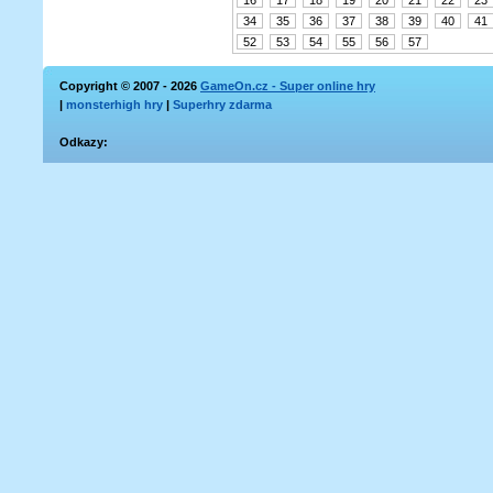
16
17
18
19
20
21
22
23
34
35
36
37
38
39
40
41
52
53
54
55
56
57
Copyright © 2007 - 2026
GameOn.cz - Super online hry
|
monsterhigh hry
|
Superhry zdarma
Odkazy: