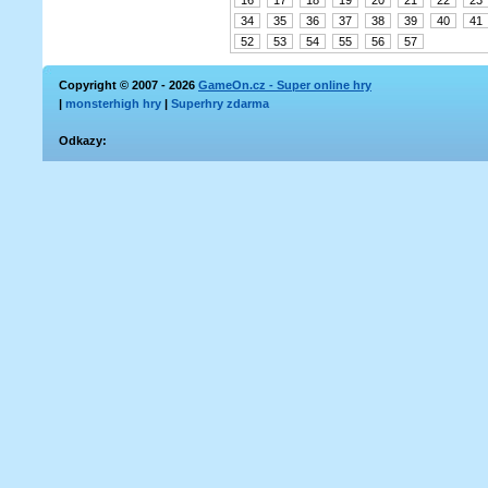
16
17
18
19
20
21
22
23
34
35
36
37
38
39
40
41
52
53
54
55
56
57
Copyright © 2007 - 2026
GameOn.cz - Super online hry
|
monsterhigh hry
|
Superhry zdarma
Odkazy: