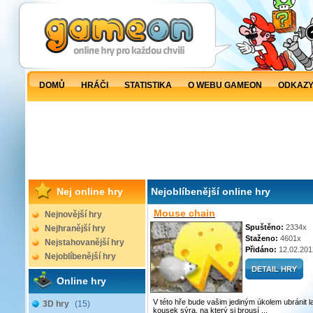
DOMŮ
HRÁČI
STATISTIKA
O WEBU GAMEON
ODKAZ
Nej online hry
Nejoblíbenější online hry
Mouse chain
Nejnovější hry
Spuštěno:
2334x
Nejhranější hry
Staženo:
4601x
Nejstahovanější hry
Přidáno:
12.02.201
Nejoblíbenější hry
Online hry
V této hře bude vašim jediným úkolem ubránit 
3D hry
(15)
kousek sýra, na který si brousí ...