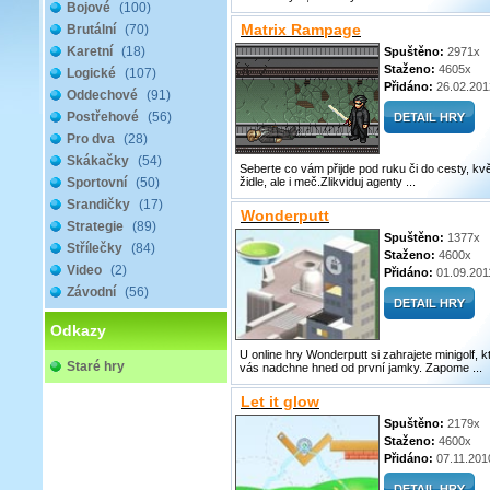
Bojové
(100)
Matrix Rampage
Brutální
(70)
Karetní
(18)
Spuštěno:
2971x
Staženo:
4605x
Logické
(107)
Přidáno:
26.02.201
Oddechové
(91)
Postřehové
(56)
Pro dva
(28)
Skákačky
(54)
Seberte co vám přijde pod ruku či do cesty, kvě
Sportovní
(50)
židle, ale i meč.Zlikviduj agenty ...
Srandičky
(17)
Wonderputt
Strategie
(89)
Spuštěno:
1377x
Střílečky
(84)
Staženo:
4600x
Video
(2)
Přidáno:
01.09.201
Závodní
(56)
Odkazy
U online hry Wonderputt si zahrajete minigolf, k
Staré hry
vás nadchne hned od první jamky. Zapome ...
Let it glow
Spuštěno:
2179x
Staženo:
4600x
Přidáno:
07.11.201