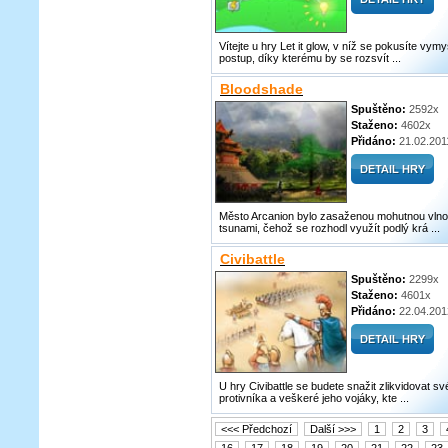
Vítejte u hry Let it glow, v níž se pokusíte vymy
postup, díky kterému by se rozsvít ...
Bloodshade
Spuštěno:
2592x
Staženo:
4602x
Přidáno:
21.02.201
Město Arcanion bylo zasaženou mohutnou vln
tsunami, čehož se rozhodl využít podlý krá ...
Civibattle
Spuštěno:
2299x
Staženo:
4601x
Přidáno:
22.04.201
U hry Civibattle se budete snažit zlikvidovat s
protivníka a veškeré jeho vojáky, kte ...
<<< Předchozí
Další >>>
1
2
3