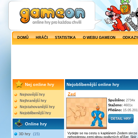
DOMŮ
HRÁČI
STATISTIKA
O WEBU GAMEON
ODKAZ
Nej online hry
Nejoblíbenější online hry
Zed
Nejnovější hry
Spuštěno:
2734x
Nejhranější hry
Staženo:
4601x
Nejstahovanější hry
Přidáno:
15.05.201
Nejoblíbenější hry
Online hry
Vydejte se na cestu s kapitánem Zedem skrze
3D hry
(15)
nehostinnou zemi plnou podivných příšer. Sbír .