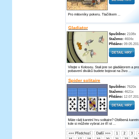
Pro milovníky pokeru. Tlačítkem ...
Gladiator
Spuštěno:
2108x
Staženo:
4604x
Přidáno:
09.05.201
Vítejte v Koloseu. Stali jste se gladiátorem a pro
pobavení diváků budete bojovat na živo ...
Spider solitaire
Spuštěno:
7620x
Staženo:
4621x
Přidáno:
12.07.201
Máte rádi karetní hru solitaire? Oblíbená karetn
kde si můžete vybrat ze tří st ...
<<< Předchozí
Další >>>
1
2
3