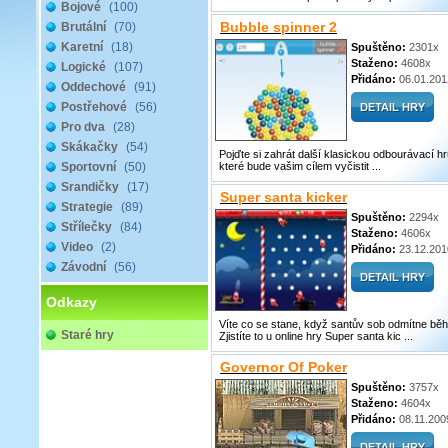
Bojové
(100)
Bubble spinner 2
Brutální
(70)
Karetní
(18)
Spuštěno:
2301x
Staženo:
4608x
Logické
(107)
Přidáno:
06.01.201
Oddechové
(91)
Postřehové
(56)
Pro dva
(28)
Skákačky
(54)
Pojďte si zahrát další klasickou odbourávací hr
Sportovní
(50)
které bude vašim cílem vyčistit ...
Srandičky
(17)
Super santa kicker
Strategie
(89)
Spuštěno:
2294x
Střílečky
(84)
Staženo:
4606x
Video
(2)
Přidáno:
23.12.201
Závodní
(56)
Odkazy
Víte co se stane, když santův sob odmítne běh
Staré hry
Zjistíte to u online hry Super santa kic ...
Governor Of Poker
Spuštěno:
3757x
Staženo:
4604x
Přidáno:
08.11.200