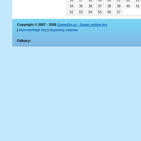
16
17
18
19
20
21
22
23
34
35
36
37
38
39
40
41
52
53
54
55
56
57
Copyright © 2007 - 2026
GameOn.cz - Super online hry
|
monsterhigh hry
|
Superhry zdarma
Odkazy: